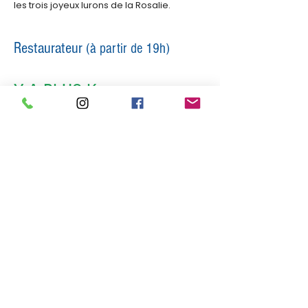
les trois joyeux lurons de la Rosalie.
Restaurateur
(à partir de 19h)
Y A PLUS K
Ravioles et mijotés gourmands et faits 
maison
Découvrez le sur ses réseaux: 
Facebook
 et 
Instagram
et leur 
site Web